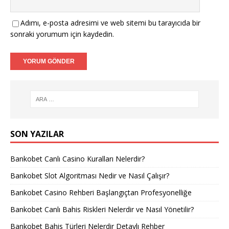
Adımı, e-posta adresimi ve web sitemi bu tarayıcıda bir
sonraki yorumum için kaydedin.
SON YAZILAR
Bankobet Canlı Casino Kuralları Nelerdir?
Bankobet Slot Algoritması Nedir ve Nasıl Çalışır?
Bankobet Casino Rehberi Başlangıçtan Profesyonelliğe
Bankobet Canlı Bahis Riskleri Nelerdir ve Nasıl Yönetilir?
Bankobet Bahis Türleri Nelerdir Detaylı Rehber