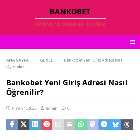
BANKOBET
GÜVENLI VE GÜÇLÜ BAHIS SITESI
ANA SAYFA
GENEL
Bankobet Yeni Giriş Adresi Nasıl
Öğrenilir?
Bankobet Yeni Giriş Adresi Nasıl
Öğrenilir?
Nisan 1, 2026
admin
0