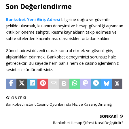
Son Değerlendirme
Bankobet Yeni Giriş Adresi
bilgisine doğru ve güvenilir
şekilde ulaşmak, kullanıcı deneyimi ve hesap güvenliği açısından
kritik bir öneme sahiptir. Resmi kaynakların takip edilmesi ve
sahte sitelerden kaçınılması, olası riskleri ortadan kaldırır.
Güncel adresi düzenli olarak kontrol etmek ve güvenli giriş
alışkanlıkları edinmek, Bankobet deneyiminizi sorunsuz hale
getirecektir. Bu sayede hem bahis hem de casino işlemlerinizi
kesintisiz sürdürebilirsiniz.
ÖNCEKI
Bankobet Instant Casino Oyunlarında Hız ve Kazanç Dinamiği
SONRAKI
Bankobet Hesap Şifresi Nasıl Değiştirilir?