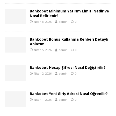
Bankobet Minimum Yatırım Limiti Nedir ve
Nasıl Belirlenir?
Nisan 8, 2026
admin
0
Bankobet Bonus Kullanma Rehberi Detaylı
Anlatım
Nisan 5, 2026
admin
0
Bankobet Hesap Şifresi Nasıl Değiştirilir?
Nisan 2, 2026
admin
0
Bankobet Yeni Giriş Adresi Nasıl Öğrenilir?
Nisan 1, 2026
admin
0