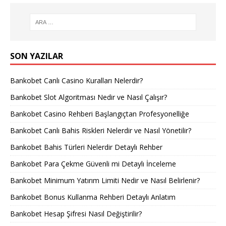
SON YAZILAR
Bankobet Canlı Casino Kuralları Nelerdir?
Bankobet Slot Algoritması Nedir ve Nasıl Çalışır?
Bankobet Casino Rehberi Başlangıçtan Profesyonelliğe
Bankobet Canlı Bahis Riskleri Nelerdir ve Nasıl Yönetilir?
Bankobet Bahis Türleri Nelerdir Detaylı Rehber
Bankobet Para Çekme Güvenli mi Detaylı İnceleme
Bankobet Minimum Yatırım Limiti Nedir ve Nasıl Belirlenir?
Bankobet Bonus Kullanma Rehberi Detaylı Anlatım
Bankobet Hesap Şifresi Nasıl Değiştirilir?