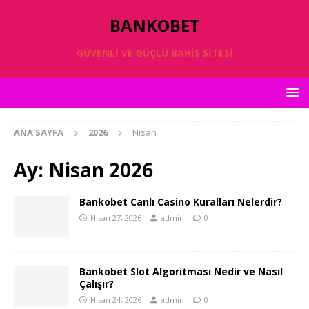
BANKOBET
GÜVENLI VE GÜÇLÜ BAHIS SITESI
ANA SAYFA
2026
Nisan
Ay:
Nisan 2026
Bankobet Canlı Casino Kuralları Nelerdir?
Nisan 27, 2026
admin
0
Bankobet Slot Algoritması Nedir ve Nasıl
Çalışır?
Nisan 24, 2026
admin
0